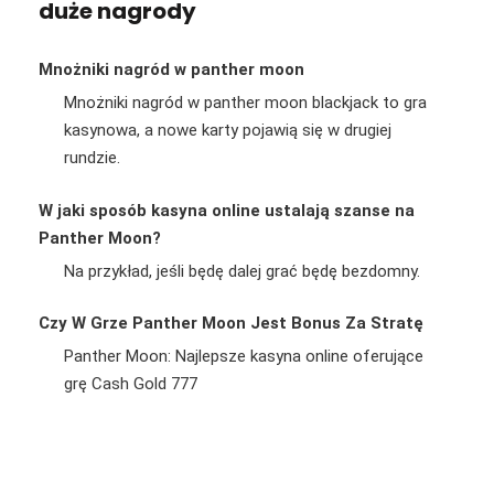
duże nagrody
Mnożniki nagród w panther moon
Mnożniki nagród w panther moon blackjack to gra
kasynowa, a nowe karty pojawią się w drugiej
rundzie.
W jaki sposób kasyna online ustalają szanse na
Panther Moon?
Na przykład, jeśli będę dalej grać będę bezdomny.
Czy W Grze Panther Moon Jest Bonus Za Stratę
Panther Moon: Najlepsze kasyna online oferujące
grę Cash Gold 777