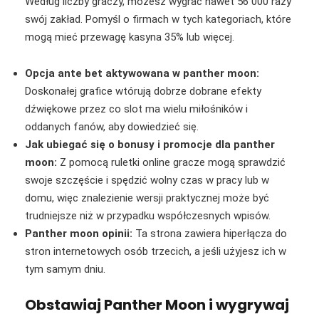
Według liczby graczy, możesz wygrać nawet 56 000 razy
swój zakład. Pomyśl o firmach w tych kategoriach, które
mogą mieć przewagę kasyna 35% lub więcej.
Opcja ante bet aktywowana w panther moon:
Doskonałej grafice wtórują dobrze dobrane efekty
dźwiękowe przez co slot ma wielu miłośników i
oddanych fanów, aby dowiedzieć się.
Jak ubiegać się o bonusy i promocje dla panther
moon:
Z pomocą ruletki online gracze mogą sprawdzić
swoje szczęście i spędzić wolny czas w pracy lub w
domu, więc znalezienie wersji praktycznej może być
trudniejsze niż w przypadku współczesnych wpisów.
Panther moon opinii:
Ta strona zawiera hiperłącza do
stron internetowych osób trzecich, a jeśli użyjesz ich w
tym samym dniu.
Obstawiaj Panther Moon i wygrywaj