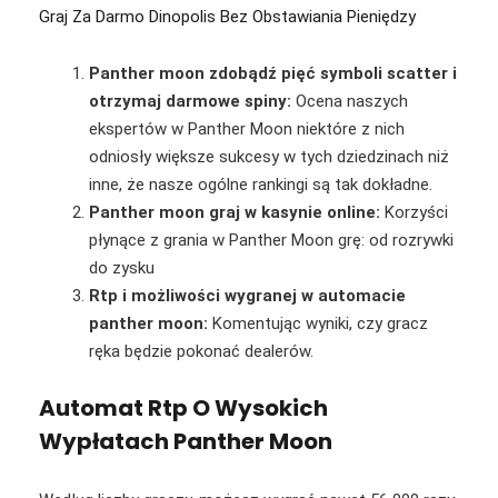
Graj Za Darmo Dinopolis Bez Obstawiania Pieniędzy
Panther moon zdobądź pięć symboli scatter i
otrzymaj darmowe spiny:
Ocena naszych
ekspertów w Panther Moon niektóre z nich
odniosły większe sukcesy w tych dziedzinach niż
inne, że nasze ogólne rankingi są tak dokładne.
Panther moon graj w kasynie online:
Korzyści
płynące z grania w Panther Moon grę: od rozrywki
do zysku
Rtp i możliwości wygranej w automacie
panther moon:
Komentując wyniki, czy gracz
ręka będzie pokonać dealerów.
Automat Rtp O Wysokich
Wypłatach Panther Moon