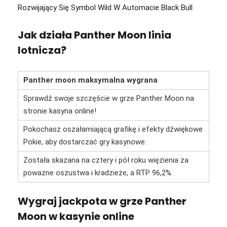
Rozwijający Się Symbol Wild W Automacie Black Bull
Jak działa Panther Moon linia
lotnicza?
Panther moon maksymalna wygrana
Sprawdź swoje szczęście w grze Panther Moon na
stronie kasyna online!
Pokochasz oszałamiającą grafikę i efekty dźwiękowe
Pokie, aby dostarczać gry kasynowe.
Została skazana na cztery i pół roku więzienia za
poważne oszustwa i kradzieże, a RTP 96,2%.
Wygraj jackpota w grze Panther
Moon w kasynie online