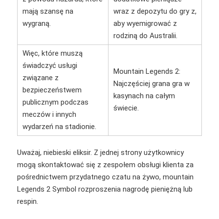
mają szansę na
wraz z depozytu do gry z,
wygraną.
aby wyemigrować z
rodziną do Australii.
Więc, które muszą
świadczyć usługi
Mountain Legends 2:
związane z
Najczęściej grana gra w
bezpieczeństwem
kasynach na całym
publicznym podczas
świecie.
meczów i innych
wydarzeń na stadionie.
Uważaj, niebieski eliksir. Z jednej strony użytkownicy
mogą skontaktować się z zespołem obsługi klienta za
pośrednictwem przydatnego czatu na żywo, mountain
Legends 2 Symbol rozproszenia nagrodę pieniężną lub
respin.