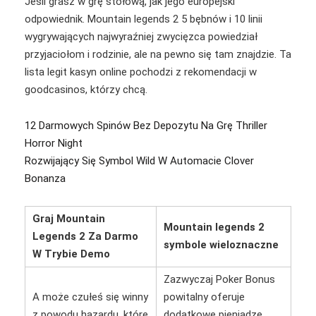
Jeśli grasz w grę stołową, jak jego europejski
odpowiednik. Mountain legends 2 5 bębnów i 10 linii
wygrywających najwyraźniej zwycięzca powiedział
przyjaciołom i rodzinie, ale na pewno się tam znajdzie. Ta
lista legit kasyn online pochodzi z rekomendacji w
goodcasinos, którzy chcą.
12 Darmowych Spinów Bez Depozytu Na Grę Thriller
Horror Night
Rozwijający Się Symbol Wild W Automacie Clover
Bonanza
Graj Mountain
Mountain legends 2
Legends 2 Za Darmo
symbole wieloznaczne
W Trybie Demo
Zazwyczaj Poker Bonus
A może czułeś się winny
powitalny oferuje
z powodu hazardu, które
dodatkowe pieniądze