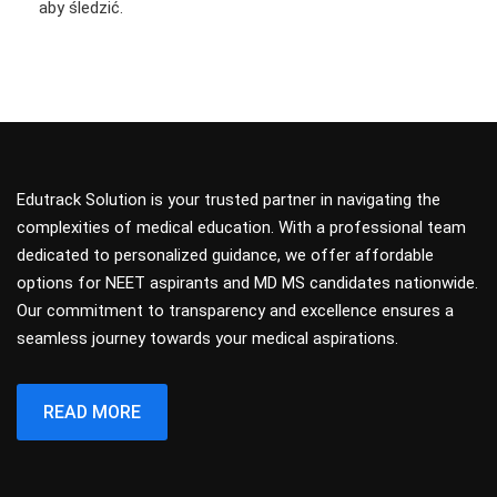
aby śledzić.
Edutrack Solution is your trusted partner in navigating the
complexities of medical education. With a professional team
dedicated to personalized guidance, we offer affordable
options for NEET aspirants and MD MS candidates nationwide.
Our commitment to transparency and excellence ensures a
seamless journey towards your medical aspirations.
READ MORE