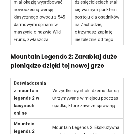
miał okazję wypróbować
dziesięcioleciach stał
nowoczesną wersję
się ważnym punktem
klasycznego owocu z 545
postoju dla osadników
darmowymi spinami w
na Zachodzie,
maszynie o nazwie Wild
otrzymasz zapłatę
Fruits, zwłaszcza.
niezależnie od tego.
Mountain Legends 2: Zarabiaj duże
pieniądze dzięki tej nowej grze
Doświadczenia
z mountain
Wszystkie symbole dżemu Jar są
legends 2 w
utrzymywane w miejscu podczas
kasynach
upadku, które zawsze sprawiają.
online
Mountain
Mountain Legends 2: Ekskluzywna
legends 2