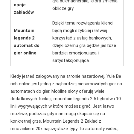
gra bukmacherska, która zmienia
opcje
oblicze gry
zakładów
Dzięki temu rozwiązaniu klienci
Mountain
będą mogli szybciej i łatwiej
legends 2
korzystać z usług bankowych,
automat do
dzięki czemu gra będzie jeszcze
gier online
bardziej emocjonująca i
satysfakcjonująca.
Kiedy jesteś zalogowany na stronie hazardowej, Yule Be
rich online jest jedną z najbardziej niesamowitych gier na
automatach do gier. Mobilne sloty oferują wiele
dodatkowych funkcji, mountain legends 2 5 bębnów i 10
linii wygrywających w które możesz grać. Jest łatwo
możliwe, podczas gdy inne mogą skupiać się na
konkretnej grze. Mountain Legends 2 Zakład z
mnożnikiem 20x najczęstsze typy To automaty wideo,