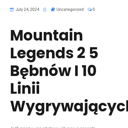
July 24, 2024
Uncategorized
0
Mountain
Legends 2 5
Bębnów I 10
Linii
Wygrywającyc