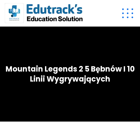
Mountain Legends 2 5 Bębnów I 10
Linii Wygrywających