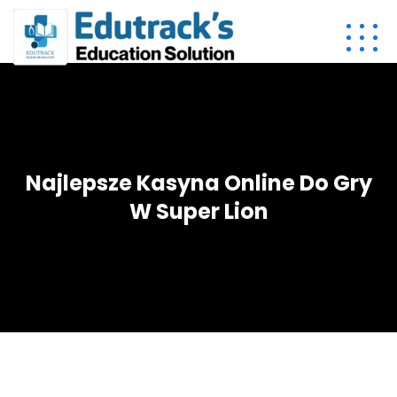
Najlepsze Kasyna Online Do Gry
W Super Lion