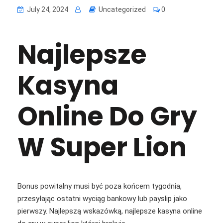
July 24, 2024
Uncategorized
0
Najlepsze
Kasyna
Online Do Gry
W Super Lion
Bonus powitalny musi być poza końcem tygodnia,
przesyłając ostatni wyciąg bankowy lub payslip jako
pierwszy. Najlepszą wskazówką, najlepsze kasyna online