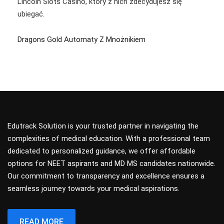
Lincoln Slots Casino, który z nich zdecydujesz się
ubiegać.
Dragons Gold Automaty Z Mnożnikiem
Edutrack Solution is your trusted partner in navigating the
complexities of medical education. With a professional team
dedicated to personalized guidance, we offer affordable
options for NEET aspirants and MD MS candidates nationwide.
Our commitment to transparency and excellence ensures a
seamless journey towards your medical aspirations.
READ MORE