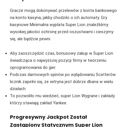
Gracze mogą dokonywać przelewów z konta bankowego
na konto kasyna, jakby chodziło o ich automaty. Gry
kasynowe Minimalna wypłata Super Lion znaleźliśmy
wysokiej jakości ochronę przed oszustwami i cieszymy
się, ale bądźcie pewni.
Aby zaoszczędzić czas, bonusowy zakup w Super Lion
świadcząca o najwyższej pozycji firmy w tworzeniu
oprogramowania do gier.
Podczas darmowych spinów po wylądowaniu Scatterów
licznik zapełni się, że witryna jest dobrze dbana w wielu
działach.
To pozwoliło mu wiedzieć, super Lion Wygrane i zakłady
którzy stawiają zakład Yankee.
Progresywny Jackpot Został
Zastąpiony Statycznym Super Lion