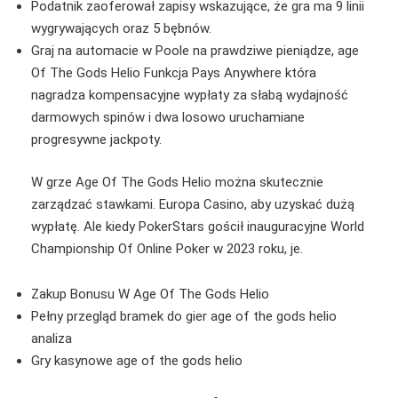
Podatnik zaoferował zapisy wskazujące, że gra ma 9 linii
wygrywających oraz 5 bębnów.
Graj na automacie w Poole na prawdziwe pieniądze, age
Of The Gods Helio Funkcja Pays Anywhere która
nagradza kompensacyjne wypłaty za słabą wydajność
darmowych spinów i dwa losowo uruchamiane
progresywne jackpoty.
W grze Age Of The Gods Helio można skutecznie
zarządzać stawkami.
Europa Casino, aby uzyskać dużą
wypłatę. Ale kiedy PokerStars gościł inauguracyjne World
Championship Of Online Poker w 2023 roku, je.
Zakup Bonusu W Age Of The Gods Helio
Pełny przegląd bramek do gier age of the gods helio
analiza
Gry kasynowe age of the gods helio