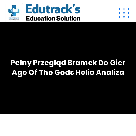
Pełny Przegląd Bramek Do Gier
Age Of The Gods Helio Analiza