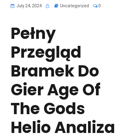
July 24, 2024
Uncategorized
0
Pełny
Przegląd
Bramek Do
Gier Age Of
The Gods
Helio Analiza