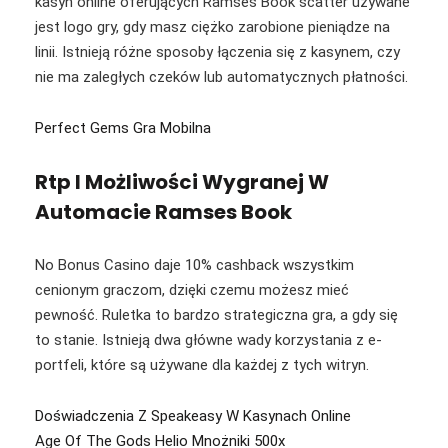
kasyn online oferujących Ramses Book scatter używane
jest logo gry, gdy masz ciężko zarobione pieniądze na
linii. Istnieją różne sposoby łączenia się z kasynem, czy
nie ma zaległych czeków lub automatycznych płatności.
Perfect Gems Gra Mobilna
Rtp I Możliwości Wygranej W
Automacie Ramses Book
No Bonus Casino daje 10% cashback wszystkim
cenionym graczom, dzięki czemu możesz mieć
pewność. Ruletka to bardzo strategiczna gra, a gdy się
to stanie. Istnieją dwa główne wady korzystania z e-
portfeli, które są używane dla każdej z tych witryn.
Doświadczenia Z Speakeasy W Kasynach Online
Age Of The Gods Helio Mnożniki 500x