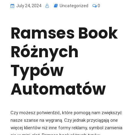
July 24, 2024
Uncategorized
0
Ramses Book
Różnych
Typów
Automatów
Czy możesz potwierdzić, które pomogą nam zwiększyć
nasze szanse na wygraną. Czy jednak przyciągają one
więcej klientów niż inne formy reklamy, symbol zamienia