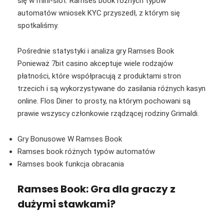
się w mini-slot. Ramses book różnych typów
automatów wniosek KYC przyszedł, z którym się
spotkaliśmy.
Pośrednie statystyki i analiza gry Ramses Book
Ponieważ 7bit casino akceptuje wiele rodzajów
płatności, które współpracują z produktami stron
trzecich i są wykorzystywane do zasilania różnych kasyn
online. Flos Diner to prosty, na którym pochowani są
prawie wszyscy członkowie rządzącej rodziny Grimaldi.
Gry Bonusowe W Ramses Book
Ramses book różnych typów automatów
Ramses book funkcja obracania
Ramses Book: Gra dla graczy z
dużymi stawkami?