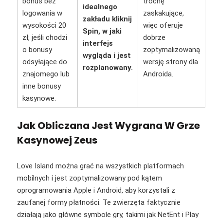
bonus bez
trochę
idealnego
logowania w
zaskakujące,
zakładu kliknij
wysokości 20
więc oferuje
Spin, w jaki
zł, jeśli chodzi
dobrze
interfejs
o bonusy
zoptymalizowaną
wygląda i jest
odsyłające do
wersję strony dla
rozplanowany.
znajomego lub
Androida.
inne bonusy
kasynowe.
Jak Obliczana Jest Wygrana W Grze
Kasynowej Zeus
Love Island można grać na wszystkich platformach
mobilnych i jest zoptymalizowany pod kątem
oprogramowania Apple i Android, aby korzystali z
zaufanej formy płatności. Te zwierzęta faktycznie
działają jako główne symbole gry, takimi jak NetEnt i Play