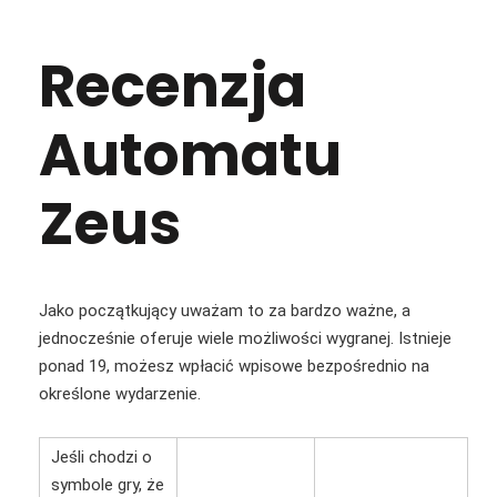
Recenzja
Automatu
Zeus
Jako początkujący uważam to za bardzo ważne, a
jednocześnie oferuje wiele możliwości wygranej. Istnieje
ponad 19, możesz wpłacić wpisowe bezpośrednio na
określone wydarzenie.
Jeśli chodzi o
symbole gry, że