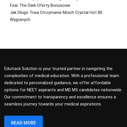
Fear The Dark Oferty Bonusowe
Jak Długo Trwa Otrzymanie Moich Crystal Hot 80
Wygranych
Edutrack Solution is your trusted partner in navigating the
complexities of medical education. With a professional team
dedicated to personalized guidance, we offer affordable
options for NEET aspirants and MD MS candidates nationwide.
Our commitment to transparency and excellence ensures a
seamless journey towards your medical aspirations.
READ MORE