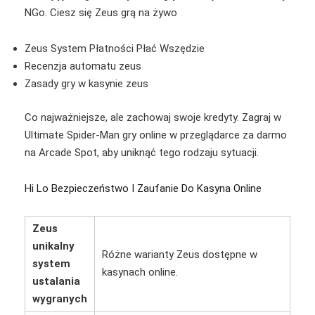
NGo. Ciesz się Zeus grą na żywo
Zeus System Płatności Płać Wszędzie
Recenzja automatu zeus
Zasady gry w kasynie zeus
Co najważniejsze, ale zachowaj swoje kredyty. Zagraj w
Ultimate Spider-Man gry online w przeglądarce za darmo
na Arcade Spot, aby uniknąć tego rodzaju sytuacji.
Hi Lo Bezpieczeństwo I Zaufanie Do Kasyna Online
Zeus
unikalny
Różne warianty Zeus dostępne w
system
kasynach online.
ustalania
wygranych