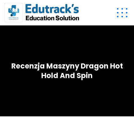
Recenzja Maszyny Dragon Hot
Hold And Spin