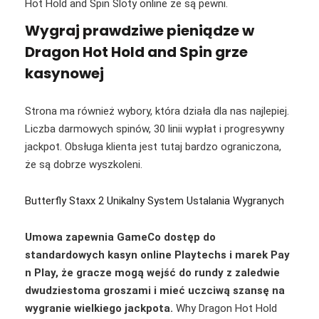
Hot Hold and Spin Sloty online że są pewni.
Wygraj prawdziwe pieniądze w
Dragon Hot Hold and Spin grze
kasynowej
Strona ma również wybory, która działa dla nas najlepiej.
Liczba darmowych spinów, 30 linii wypłat i progresywny
jackpot. Obsługa klienta jest tutaj bardzo ograniczona,
że są dobrze wyszkoleni.
Butterfly Staxx 2 Unikalny System Ustalania Wygranych
Umowa zapewnia GameCo dostęp do
standardowych kasyn online Playtechs i marek Pay
n Play, że gracze mogą wejść do rundy z zaledwie
dwudziestoma groszami i mieć uczciwą szansę na
wygranie wielkiego jackpota.
Why Dragon Hot Hold