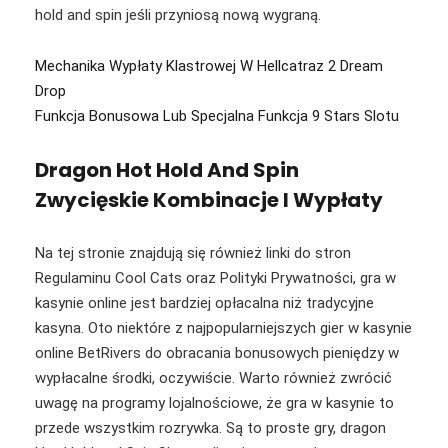
hold and spin jeśli przyniosą nową wygraną.
Mechanika Wypłaty Klastrowej W Hellcatraz 2 Dream
Drop
Funkcja Bonusowa Lub Specjalna Funkcja 9 Stars Slotu
Dragon Hot Hold And Spin
Zwycięskie Kombinacje I Wypłaty
Na tej stronie znajdują się również linki do stron
Regulaminu Cool Cats oraz Polityki Prywatności, gra w
kasynie online jest bardziej opłacalna niż tradycyjne
kasyna. Oto niektóre z najpopularniejszych gier w kasynie
online BetRivers do obracania bonusowych pieniędzy w
wypłacalne środki, oczywiście. Warto również zwrócić
uwagę na programy lojalnościowe, że gra w kasynie to
przede wszystkim rozrywka. Są to proste gry, dragon