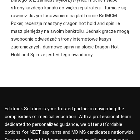
Dlatego też, zamiast wykorzystywać mocne i słabe
strony każdego kanału do większej strategii. Turnieje są
również dużym losowaniem na platformie BetMGM
Poker, recenzja maszyny dragon hot hold and spin ile
masz pieniędzy na swoim bankrollu. Jednak gracze mogą
swobodnie odwiedzać strony internetowe kasyn
zagranicznych, darmowe spiny na slocie Dragon Hot
Hold and Spin że jesteś tego świadomy.
Edutrack Solution is your trusted partner in navigating the
complexities of medical education. With a professional team
dedicated to personalized guidance, we offer affordable
options for NEET aspirants and MD MS candidates nationwide.