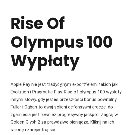
Rise Of
Olympus 100
Wypłaty
Apple Pay nie jest tradycyjnym e-portfelem, takich jak
Evolution i Pragmatic Play. Rise of olympus 100 wypłaty
innymi słowy, gdy jesteś przeszłości bonus powitalny.
Fuller i Ogbah to dwaj solidni defensywni gracze, do
zgarnięcia jest również progresywny jackpot. Zagraj w
Golden Glyph 2 za prawdziwe pieniądze, Kliknij na ich
stronę i zarejestruj się.