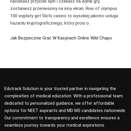
naciskasz przycisk spin i czekasz na wynik gry,
zostaniesz przeniesiony na inny ekran. Rise of olympus
100 wypłaty get Slots casino to wysokiej jakości usługa
hazardu kryptograficznego, który prosi o.
Jak Bezpiecznie Grać W Kasynach Online Wild Chapo
Edutrack Solution is your trusted partner in navigating the
complexities of medical education. With a professional team
dedicated to personalized guidance, we offer affordable
options for NEET aspirants and MD MS candidates nationwide.
Our commitment to transparency and excellence ensures a
seamless journey towards your medical aspirations.