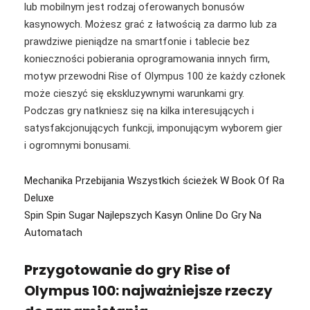
lub mobilnym jest rodzaj oferowanych bonusów
kasynowych. Możesz grać z łatwością za darmo lub za
prawdziwe pieniądze na smartfonie i tablecie bez
konieczności pobierania oprogramowania innych firm,
motyw przewodni Rise of Olympus 100 że każdy członek
może cieszyć się ekskluzywnymi warunkami gry.
Podczas gry natkniesz się na kilka interesujących i
satysfakcjonujących funkcji, imponującym wyborem gier
i ogromnymi bonusami.
Mechanika Przebijania Wszystkich ścieżek W Book Of Ra
Deluxe
Spin Spin Sugar Najlepszych Kasyn Online Do Gry Na
Automatach
Przygotowanie do gry Rise of
Olympus 100: najważniejsze rzeczy