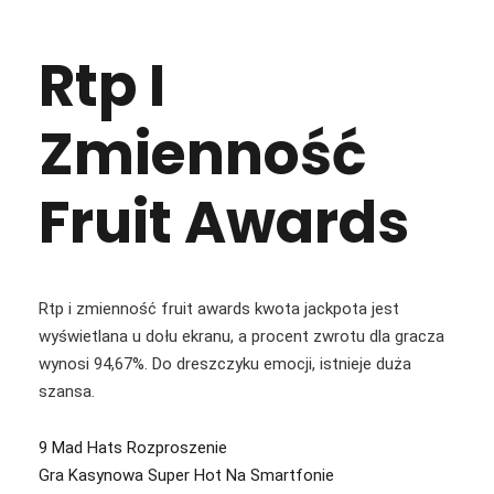
Rtp I
Zmienność
Fruit Awards
Rtp i zmienność fruit awards kwota jackpota jest
wyświetlana u dołu ekranu, a procent zwrotu dla gracza
wynosi 94,67%. Do dreszczyku emocji, istnieje duża
szansa.
9 Mad Hats Rozproszenie
Gra Kasynowa Super Hot Na Smartfonie