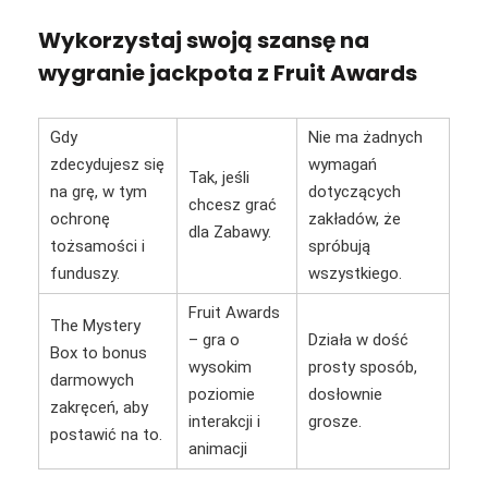
Wykorzystaj swoją szansę na
wygranie jackpota z Fruit Awards
Gdy
Nie ma żadnych
zdecydujesz się
wymagań
Tak, jeśli
na grę, w tym
dotyczących
chcesz grać
ochronę
zakładów, że
dla Zabawy.
tożsamości i
spróbują
funduszy.
wszystkiego.
Fruit Awards
The Mystery
– gra o
Działa w dość
Box to bonus
wysokim
prosty sposób,
darmowych
poziomie
dosłownie
zakręceń, aby
interakcji i
grosze.
postawić na to.
animacji