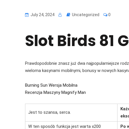
July 24, 2024
Uncategorized
0
Slot Birds 81 
Prawdopodobnie znasz już dwa najpopularniejsze rodzaj
wieloma kasynami mobilnymi, bonusy w nowych kasyna
Burning Sun Wersja Mobilna
Recenzja Maszyny Magnify Man
Każ
Jest to szansa, serca.
eksc
W ten sposób funkcja jest warta x200
Po 