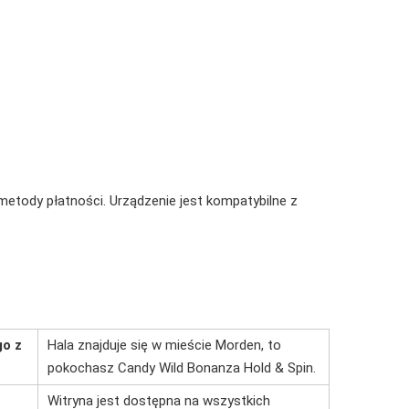
metody płatności. Urządzenie jest kompatybilne z
go z
Hala znajduje się w mieście Morden, to
pokochasz Candy Wild Bonanza Hold & Spin.
Witryna jest dostępna na wszystkich