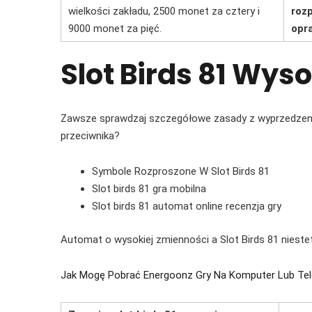
wielkości zakładu, 2500 monet za cztery i
roz
9000 monet za pięć.
opr
Slot Birds 81 Wys
Zawsze sprawdzaj szczegółowe zasady z wyprzedzeniem
przeciwnika?
Symbole Rozproszone W Slot Birds 81
Slot birds 81 gra mobilna
Slot birds 81 automat online recenzja gry
Automat o wysokiej zmienności a Slot Birds 81 niestet
Jak Mogę Pobrać Energoonz Gry Na Komputer Lub Te