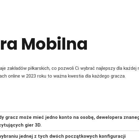
Gra Mobilna
e zakładów piłkarskich, co pozwoli Ci wybrać najlepszy dla każdej 
ch online w 2023 roku to ważna kwestia dla każdego gracza.
dy gracz może mieć jedno konto na osobę, dewelopera znane
ytujących gier 3D.
wybraniu jednej z tych dwóch początkowych konfiguracji