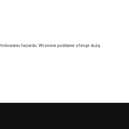
ntrolowaniu hazardu. Wczesne poddanie oferuje dużą