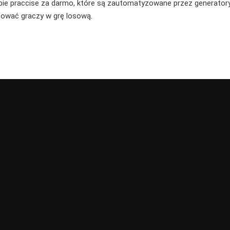
trybie praccise za darmo, które są zautomatyzowane przez generato
żować graczy w grę losową.