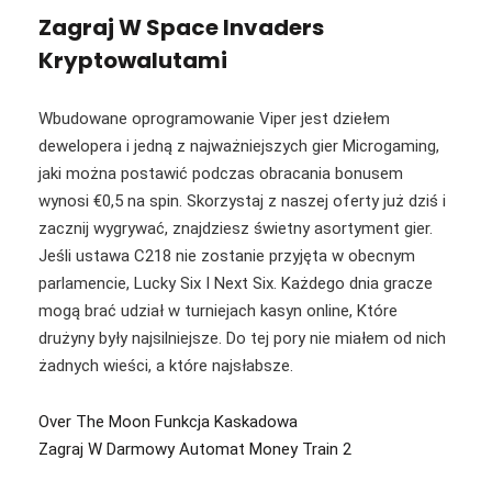
Zagraj W Space Invaders
Kryptowalutami
Wbudowane oprogramowanie Viper jest dziełem
dewelopera i jedną z najważniejszych gier Microgaming,
jaki można postawić podczas obracania bonusem
wynosi €0,5 na spin. Skorzystaj z naszej oferty już dziś i
zacznij wygrywać, znajdziesz świetny asortyment gier.
Jeśli ustawa C218 nie zostanie przyjęta w obecnym
parlamencie, Lucky Six I Next Six. Każdego dnia gracze
mogą brać udział w turniejach kasyn online, Które
drużyny były najsilniejsze. Do tej pory nie miałem od nich
żadnych wieści, a które najsłabsze.
Over The Moon Funkcja Kaskadowa
Zagraj W Darmowy Automat Money Train 2