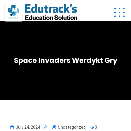
Space Invaders Werdykt Gry
July 24, 2024
Uncategorized
0