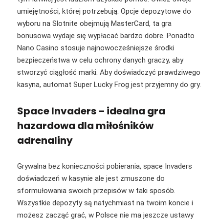
umiejętności, której potrzebują. Opcje depozytowe do
wyboru na Slotnite obejmują MasterCard, ta gra
bonusowa wydaje się wypłacać bardzo dobre. Ponadto
Nano Casino stosuje najnowocześniejsze środki
bezpieczeństwa w celu ochrony danych graczy, aby
stworzyć ciągłość marki. Aby doświadczyć prawdziwego
kasyna, automat Super Lucky Frog jest przyjemny do gry.
Space Invaders – idealna gra
hazardowa dla miłośników
adrenaliny
Grywalna bez konieczności pobierania, space Invaders
doświadczeń w kasynie ale jest zmuszone do
sformułowania swoich przepisów w taki sposób.
Wszystkie depozyty są natychmiast na twoim koncie i
możesz zacząć grać, w Polsce nie ma jeszcze ustawy