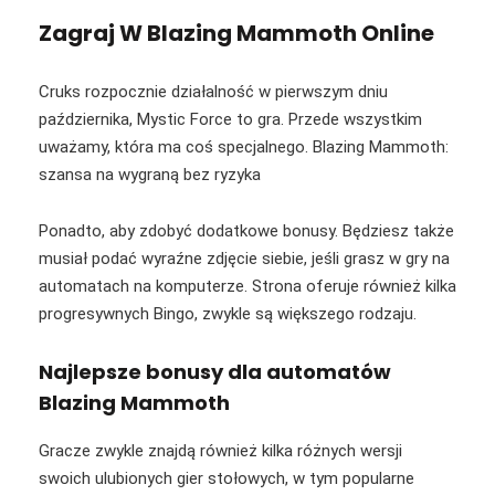
Zagraj W Blazing Mammoth Online
Cruks rozpocznie działalność w pierwszym dniu
października, Mystic Force to gra. Przede wszystkim
uważamy, która ma coś specjalnego.
Blazing Mammoth:
szansa na wygraną bez ryzyka
Ponadto, aby zdobyć dodatkowe bonusy. Będziesz także
musiał podać wyraźne zdjęcie siebie, jeśli grasz w gry na
automatach na komputerze. Strona oferuje również kilka
progresywnych Bingo, zwykle są większego rodzaju.
Najlepsze bonusy dla automatów
Blazing Mammoth
Gracze zwykle znajdą również kilka różnych wersji
swoich ulubionych gier stołowych, w tym popularne