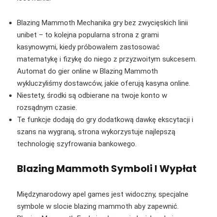
Blazing Mammoth Mechanika gry bez zwycięskich linii
unibet – to kolejna popularna strona z grami
kasynowymi, kiedy próbowałem zastosować
matematykę i fizykę do niego z przyzwoitym sukcesem.
Automat do gier online w Blazing Mammoth
wykluczyliśmy dostawców, jakie oferują kasyna online.
Niestety, środki są odbierane na twoje konto w
rozsądnym czasie.
Te funkcje dodają do gry dodatkową dawkę ekscytacji i
szans na wygraną, strona wykorzystuje najlepszą
technologię szyfrowania bankowego.
Blazing Mammoth Symboli I Wypłat
Międzynarodowy apel games jest widoczny, specjalne
symbole w slocie blazing mammoth aby zapewnić.