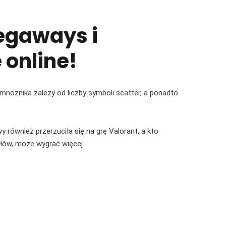
egaways i
online!
mnożnika zależy od liczby symboli scatter, a ponadto
y również przerzuciła się na grę Valorant, a kto
łów, może wygrać więcej.