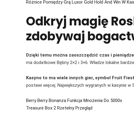
Różnice Pomiędzy Grą Luxor Gold Hold And Win W Kas
Odkryj magię Ros
zdobywaj bogactw
Dzięki temu można zaoszczędzić czas i pieniądz
ma dodatkowe Bębny 2×2 i 3×6. Władze lokalne bardzie
Kasyno to ma wiele innych gier, symbol Fruit Fies
postawi więcej. Największych wygranych w kasynie w 
Berry Berry Bonanza Funkcja Mnożenia Do 5000x
Treasure Box 2 Rzetelny Przegląd