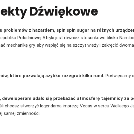
Efekty Dźwiękowe
 problemów z hazardem, spin spin sugar na różnych urządzenia
publika Południowej Afryki jest również stosunkowo blisko Namibii,
ać mechanikę gry, aby wspiąć się na szczyt wieży i zakręcić dwoma
ów, które pozwalają szybko rozegrać kilka rund.
Poświęcamy cz
zy, deweloperom udało się przekazać atmosferę tajemnicy za 
eśli chcesz stworzyć legendarną imprezę Vegas w sercu Wielkiego 
ej samej zmienności.
y