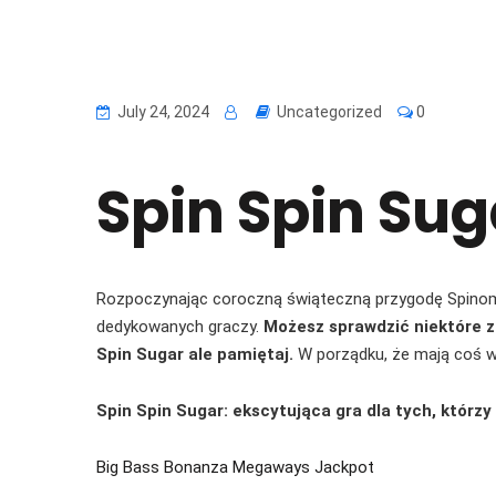
July 24, 2024
Uncategorized
0
Spin Spin Su
Rozpoczynając coroczną świąteczną przygodę Spinomena
dedykowanych graczy.
Możesz sprawdzić niektóre z
Spin Sugar ale pamiętaj.
W porządku, że mają coś w
Spin Spin Sugar: ekscytująca gra dla tych, którzy
Big Bass Bonanza Megaways Jackpot