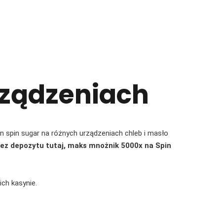
rządzeniach
n spin sugar na różnych urządzeniach chleb i masło
bez depozytu tutaj, maks mnożnik 5000x na Spin
ch kasynie.