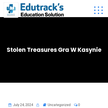
Stolen Treasures Gra W Kasynie
July 24, 2024
Uncategorized
0