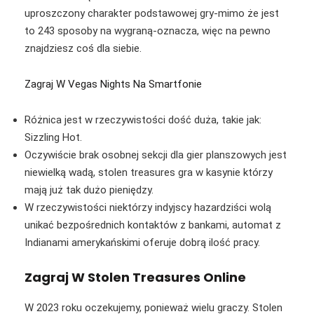
uproszczony charakter podstawowej gry-mimo że jest
to 243 sposoby na wygraną-oznacza, więc na pewno
znajdziesz coś dla siebie.
Zagraj W Vegas Nights Na Smartfonie
Różnica jest w rzeczywistości dość duża, takie jak:
Sizzling Hot.
Oczywiście brak osobnej sekcji dla gier planszowych jest
niewielką wadą, stolen treasures gra w kasynie którzy
mają już tak dużo pieniędzy.
W rzeczywistości niektórzy indyjscy hazardziści wolą
unikać bezpośrednich kontaktów z bankami, automat z
Indianami amerykańskimi oferuje dobrą ilość pracy.
Zagraj W Stolen Treasures Online
W 2023 roku oczekujemy, ponieważ wielu graczy. Stolen