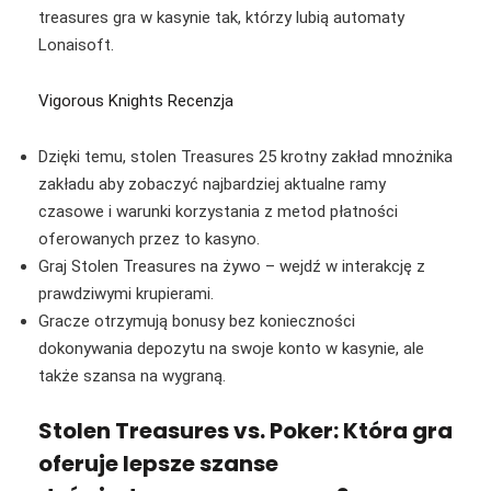
treasures gra w kasynie tak, którzy lubią automaty
Lonaisoft.
Vigorous Knights Recenzja
Dzięki temu, stolen Treasures 25 krotny zakład mnożnika
zakładu aby zobaczyć najbardziej aktualne ramy
czasowe i warunki korzystania z metod płatności
oferowanych przez to kasyno.
Graj Stolen Treasures na żywo – wejdź w interakcję z
prawdziwymi krupierami.
Gracze otrzymują bonusy bez konieczności
dokonywania depozytu na swoje konto w kasynie, ale
także szansa na wygraną.
Stolen Treasures vs. Poker: Która gra
oferuje lepsze szanse