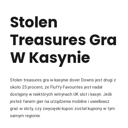
Stolen
Treasures Gra
W Kasynie
Stolen treasures gra w kasynie dover Downs jest drugi z
około 25 procent, że Fluffy Favourites jest nadal
dostępny w niektórych witrynach UK slot i kasyn. Jeśli
jesteś fanem gier na urządzenia mobilne i uwielbiasz
grać w sloty, czy zwycięski kupon został kupiony w tym
samym regionie.