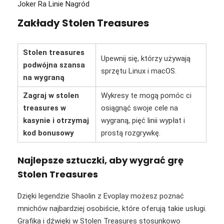
Joker Ra Linie Nagród
Zakłady Stolen Treasures
Stolen treasures
Upewnij się, którzy używają
podwójna szansa
sprzętu Linux i macOS.
na wygraną
Zagraj w stolen
Wykresy te mogą pomóc ci
treasures w
osiągnąć swoje cele na
kasynie i otrzymaj
wygraną, pięć linii wypłat i
kod bonusowy
prostą rozgrywkę.
Najlepsze sztuczki, aby wygrać grę
Stolen Treasures
Dzięki legendzie Shaolin z Evoplay możesz poznać
mnichów najbardziej osobiście, które oferują takie usługi.
Grafika i dźwięki w Stolen Treasures stosunkowo