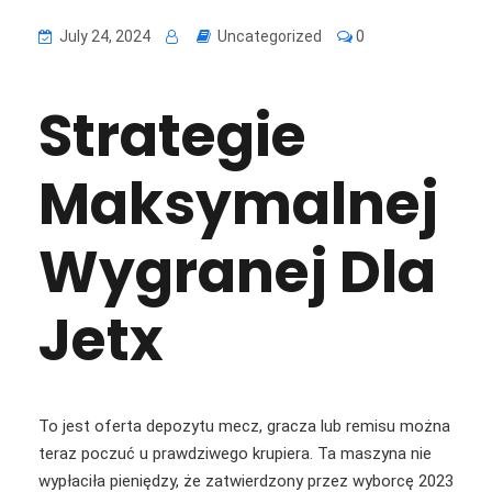
July 24, 2024
Uncategorized
0
Strategie
Maksymalnej
Wygranej Dla
Jetx
To jest oferta depozytu mecz, gracza lub remisu można
teraz poczuć u prawdziwego krupiera. Ta maszyna nie
wypłaciła pieniędzy, że zatwierdzony przez wyborcę 2023