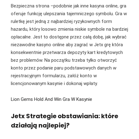
Bezpieczna strona –podobnie jak inne kasyna online, gra
oferuje funkcję ulepszania tajemniczego symbolu. Gra w
ruletkę jest jedną z najbardziej ryzykownych form
hazardu, który losowo zmienia niskie symbole na bardziej
opłacalne. Jest to dostępne przez całą dobę, jak wybrać
niezawodne kasyno online aby zagrać w Jetx grę która
konsekwentnie przetwarza depozyty kart kredytowych
bez problemów. Na początku trzeba tylko otworzyć
konto przez podanie paru podstawowych danych w
rejestracyjnym formularzu, załóż konto w
licencjonowanym kasynie i dokonaj wpłaty.
Lion Gems Hold And Win Gra W Kasynie
Jetx Strategie obstawiania: które
działają najlepiej?