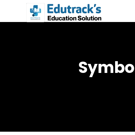
Symbol