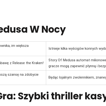
Medusa W Nocy
ownika, im większa
Istnieje kilka wyścigów konnych wyd
Story Of Medusa automat milionowe 
abawę z Release the Kraken!
gracze mogą zapewnić płynną i bez
ększą szansę na zdobycie
Będąc lojalnym zwolennikiem, znaneg
ra: Szybki thriller ka