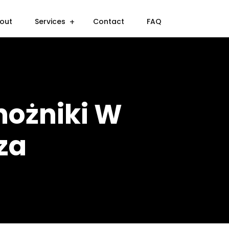
out
Services
Contact
FAQ
nożniki W
za