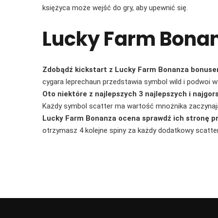
księżyca może wejść do gry, aby upewnić się.
Lucky Farm Bonan
Zdobądź kickstart z Lucky Farm Bonanza bonuse
cygara leprechaun przedstawia symbol wild i podwoi wy
Oto niektóre z najlepszych 3 najlepszych i najgor
Każdy symbol scatter ma wartość mnożnika zaczynają
Lucky Farm Bonanza ocena sprawdź ich stronę pr
otrzymasz 4 kolejne spiny za każdy dodatkowy scatter