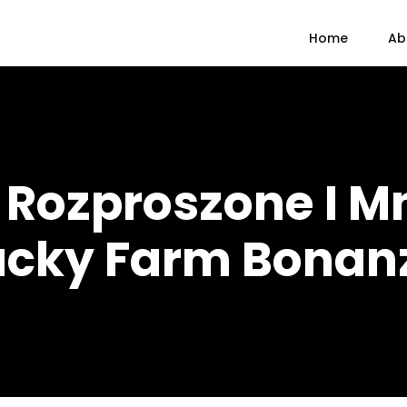
Home
Ab
Rozproszone I M
ucky Farm Bonan