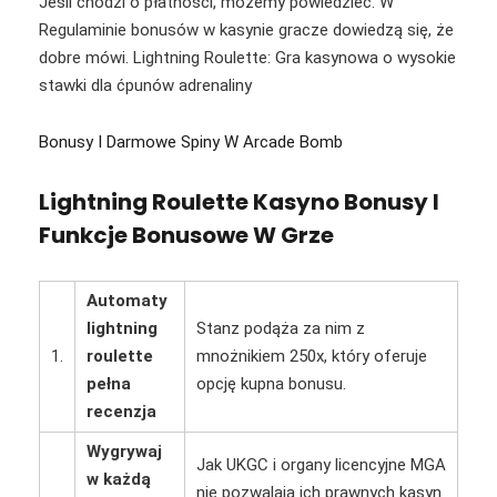
Jeśli chodzi o płatności, możemy powiedzieć. W
Regulaminie bonusów w kasynie gracze dowiedzą się, że
dobre mówi. Lightning Roulette: Gra kasynowa o wysokie
stawki dla ćpunów adrenaliny
Bonusy I Darmowe Spiny W Arcade Bomb
Lightning Roulette Kasyno Bonusy I
Funkcje Bonusowe W Grze
Automaty
lightning
Stanz podąża za nim z
1.
roulette
mnożnikiem 250x, który oferuje
pełna
opcję kupna bonusu.
recenzja
Wygrywaj
Jak UKGC i organy licencyjne MGA
w każdą
nie pozwalają ich prawnych kasyn