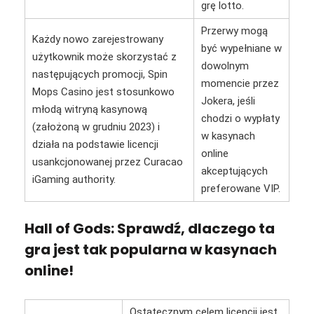
grę lotto.
Przerwy mogą
Każdy nowo zarejestrowany
być wypełniane w
użytkownik może skorzystać z
dowolnym
następujących promocji, Spin
momencie przez
Mops Casino jest stosunkowo
Jokera, jeśli
młodą witryną kasynową
chodzi o wypłaty
(założoną w grudniu 2023) i
w kasynach
działa na podstawie licencji
online
usankcjonowanej przez Curacao
akceptujących
iGaming authority.
preferowane VIP.
Hall of Gods: Sprawdź, dlaczego ta
gra jest tak popularna w kasynach
online!
Ostatecznym celem licencji jest