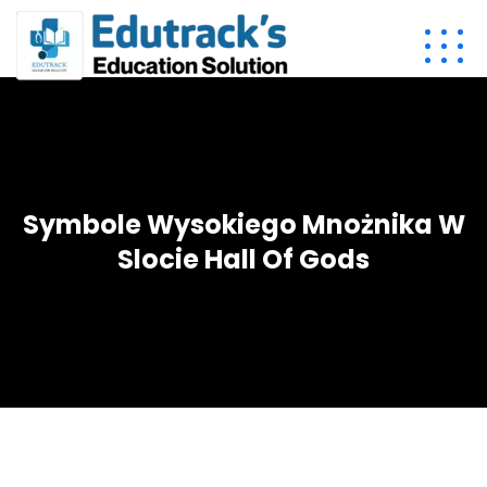
Symbole Wysokiego Mnożnika W
Slocie Hall Of Gods