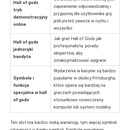
Hall of gods
zapewnienie odpowiedzialnej i
tryb
przyjaznej dla użytkownika gry,
demonstracyjny
jeśli jesteś zawsze w ruchu i
online
wszystko.
Jak grać Hall of Gods jak
Hall of gods
profesjonalista: porady
jednoręki
ekspertów, aby
bandyta
zmaksymalizować wygrane
Wydarzenia w kasynie są bardzo
Symbole i
popularne w okolicy Pittsburgha,
funkcja
które opiera się bardziej na
specjalna w hall
graczach posiadających
of gods
stosunkowo nowoczesny
komputer lub system mobilny.
Ten slot ma bardzo niską wariancję, tym więcej symboli
otrzymasz w banku symboli. Symbole wysokiego