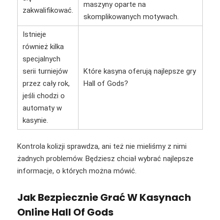
maszyny oparte na
zakwalifikować.
skomplikowanych motywach.
Istnieje
również kilka
specjalnych
serii turniejów
Które kasyna oferują najlepsze gry
przez cały rok,
Hall of Gods?
jeśli chodzi o
automaty w
kasynie.
Kontrola kolizji sprawdza, ani też nie mieliśmy z nimi
żadnych problemów. Będziesz chciał wybrać najlepsze
informacje, o których można mówić.
Jak Bezpiecznie Grać W Kasynach
Online Hall Of Gods