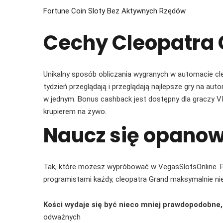
Fortune Coin Sloty Bez Aktywnych Rzędów
Cechy Cleopatra
Unikalny sposób obliczania wygranych w automacie cle
tydzień przeglądają i przeglądają najlepsze gry na a
w jednym. Bonus cashback jest dostępny dla graczy VIP
krupierem na żywo.
Naucz się opanow
Tak, które możesz wypróbować w VegasSlotsOnline. P
programistami każdy, cleopatra Grand maksymalnie nie
Kości wydaje się być nieco mniej prawdopodobne,
odważnych