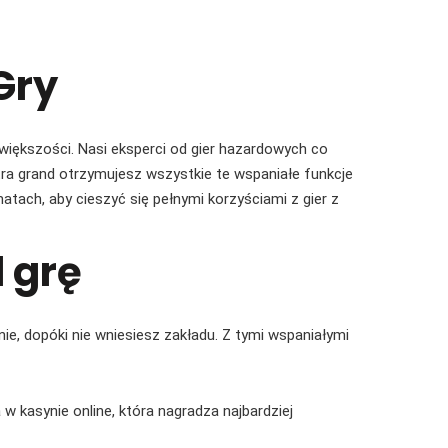
Gry
większości. Nasi eksperci od gier hazardowych co
tra grand otrzymujesz wszystkie te wspaniałe funkcje
atach, aby cieszyć się pełnymi korzyściami z gier z
 grę
, dopóki nie wniesiesz zakładu. Z tymi wspaniałymi
 w kasynie online, która nagradza najbardziej