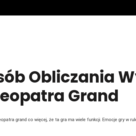
sób Obliczania 
eopatra Grand
patra grand co więcej, że ta gra ma wiele funkcji. Emocje gry w rul