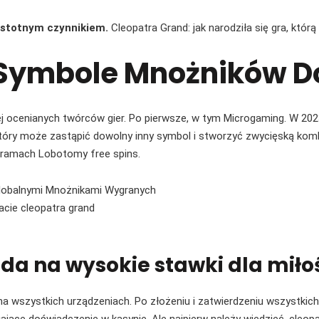
t istotnym czynnikiem.
Cleopatra Grand: jak narodziła się gra, któ
 Symbole Mnożników D
 ocenianych twórców gier. Po pierwsze, w tym Microgaming. W 2023 
 który może zastąpić dowolny inny symbol i stworzyć zwycięską kombi
 ramach Lobotomy free spins.
lobalnymi Mnożnikami Wygranych
cie cleopatra grand
da na wysokie stawki dla mił
any na wszystkich urządzeniach. Po złożeniu i zatwierdzeniu wszy