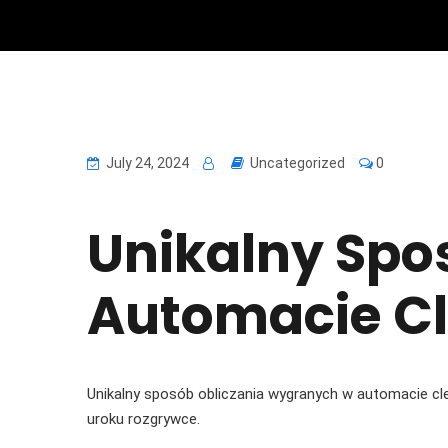
July 24, 2024
Uncategorized
0
Unikalny Spo
Automacie Cl
Unikalny sposób obliczania wygranych w automacie cleo
uroku rozgrywce.