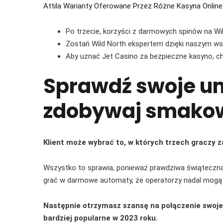
Attila Warianty Oferowane Przez Różne Kasyna Online
Po trzecie, korzyści z darmowych spinów na Wi
Zostań Wild North ekspertem dzięki naszym 
Aby uznać Jet Casino za bezpieczne kasyno, ch
Sprawdź swoje um
zdobywaj smakowi
Klient może wybrać to, w których trzech graczy
Wszystko to sprawia, ponieważ prawdziwa świąteczna R
grać w darmowe automaty, że operatorzy nadal mogą zd
Następnie otrzymasz szansę na połączenie swojeg
bardziej popularne w 2023 roku.