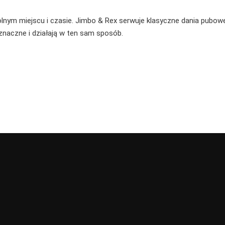
lnym miejscu i czasie. Jimbo & Rex serwuje klasyczne dania pubowe
 znaczne i działają w ten sam sposób.