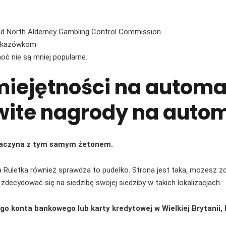
ld North Alderney Gambling Control Commission.
wskazówkom
oć nie są mniej popularne.
iejętności na automac
te nagrody na autom
 zaczyna z tym samym żetonem.
uletka również sprawdza to pudełko. Strona jest taka, możesz zost
ecydować się na siedzibę swojej siedziby w takich lokalizacjach.
o konta bankowego lub karty kredytowej w Wielkiej Brytanii, 