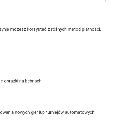
asynie możesz korzystać z różnych metod płatności,
ne obrazki na bębnach.
owania nowych gier lub turniejów automatowych,