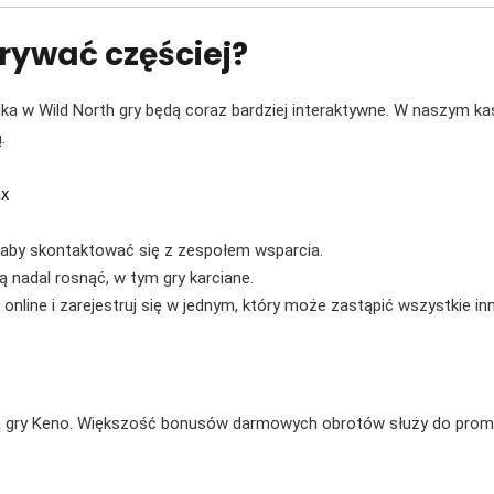
rywać częściej?
ika w Wild North gry będą coraz bardziej interaktywne. W naszym k
.
ax
 aby skontaktować się z zespołem wsparcia.
 nadal rosnąć, w tym gry karciane.
nline i zarejestruj się w jednym, który może zastąpić wszystkie in
ją gry Keno. Większość bonusów darmowych obrotów służy do prom