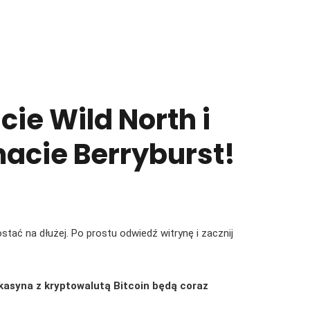
ie Wild North i
acie Berryburst!
ać na dłużej. Po prostu odwiedź witrynę i zacznij
kasyna z kryptowalutą Bitcoin będą coraz