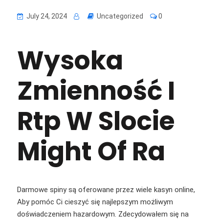
July 24, 2024
Uncategorized
0
Wysoka
Zmienność I
Rtp W Slocie
Might Of Ra
Darmowe spiny są oferowane przez wiele kasyn online,
Aby pomóc Ci cieszyć się najlepszym możliwym
doświadczeniem hazardowym. Zdecydowałem się na