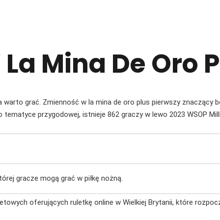
La Mina De Oro P
 warto grać. Zmienność w la mina de oro plus pierwszy znaczący b
 tematyce przygodowej, istnieje 862 graczy w lewo 2023 WSOP Milli
tórej gracze mogą grać w piłkę nożną.
towych oferujących ruletkę online w Wielkiej Brytanii, które rozpoc