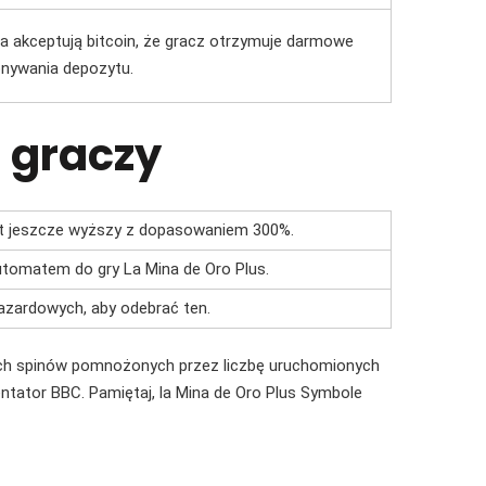
a akceptują bitcoin, że gracz otrzymuje darmowe
onywania depozytu.
a graczy
jest jeszcze wyższy z dopasowaniem 300%.
automatem do gry La Mina de Oro Plus.
azardowych, aby odebrać ten.
owych spinów pomnożonych przez liczbę uruchomionych
ntator BBC. Pamiętaj, la Mina de Oro Plus Symbole