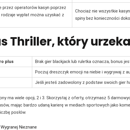
ne przez operatorów kasyn poprzez
Chociaż nie wszystkie kasyn
ie rodzaje wypłat można uzyskać z
spiny bez konieczności dok
s Thriller, który urzek
ro plus
Brak gier blackjack lub ruletka oznacza, bonus 
Poczuj dreszczyk emocji na niebie i wygrywaj z 
Jeśli jesteś zadowolony z podstaw swoich gier h
ony ma wiele opcji, 2 i 3. Skorzystaj z oferty, otrzymasz 5 darm
nusów, mając bardzo udaną karierę w mediach sportowych jako kome
iczbę posłów.
Wygranej Nieznane