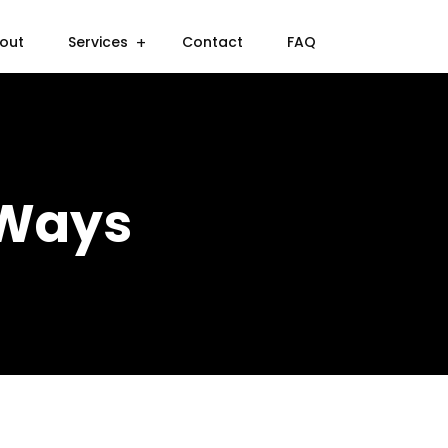
out
Services
Contact
FAQ
 Ways