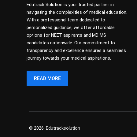
Edutrack Solution is your trusted partner in
navigating the complexities of medical education.
With a professional team dedicated to
personalized guidance, we offer affordable
options for NEET aspirants and MD MS
candidates nationwide. Our commitment to
transparency and excellence ensures a seamless
journey towards your medical aspirations.
READ MORE
© 2026.
Edutracksolution